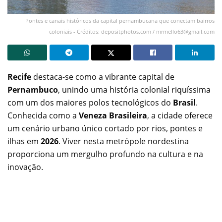
Pontes e canais históricos da capital pernambucana que conectam bairros
coloniais - Créditos: depositphotos.com /
mrmello63@gmail.com
Recife
destaca-se como a vibrante capital de
Pernambuco
, unindo uma história colonial riquíssima
com um dos maiores polos tecnológicos do
Brasil
.
Conhecida como a
Veneza Brasileira
, a cidade oferece
um cenário urbano único cortado por rios, pontes e
ilhas em
2026
. Viver nesta metrópole nordestina
proporciona um mergulho profundo na cultura e na
inovação.