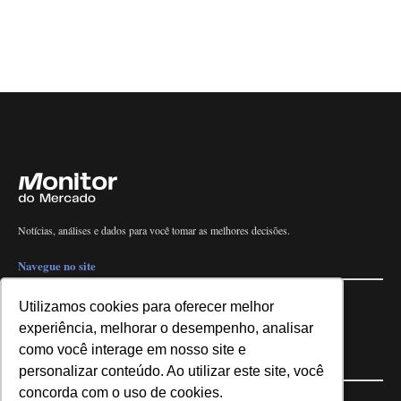
Notícias, análises e dados para você tomar as melhores decisões.
Navegue no site
Últimas notícias
Quem somos
E-books gratuitos
Cursos
Utilizamos cookies para oferecer melhor
Política de privacidade
experiência, melhorar o desempenho, analisar
como você interage em nosso site e
Siga nossas redes
personalizar conteúdo. Ao utilizar este site, você
concorda com o uso de cookies.