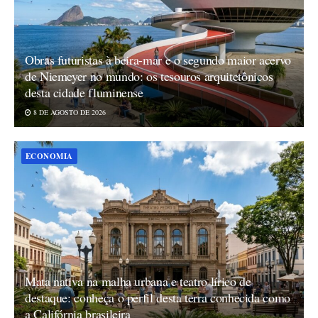
Obras futuristas à beira-mar e o segundo maior acervo
de Niemeyer no mundo: os tesouros arquitetônicos
desta cidade fluminense
8 DE AGOSTO DE 2026
ECONOMIA
Mata nativa na malha urbana e teatro lírico de
destaque: conheça o perfil desta terra conhecida como
a Califórnia brasileira