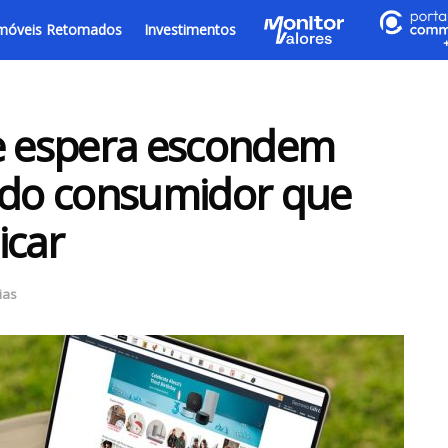
móveis Retomados
Investimentos
de espera escondem
s do consumidor que
icar
ias