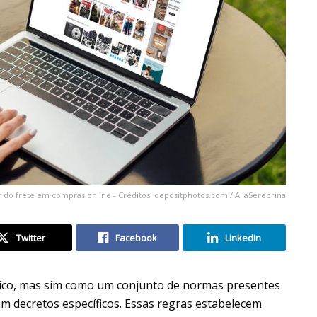
r do frete em compras online - Créditos: depositphotos.com / AllaSerebrina
Twitter
Facebook
Linkedin
ico, mas sim como um conjunto de normas presentes
m decretos específicos. Essas regras estabelecem