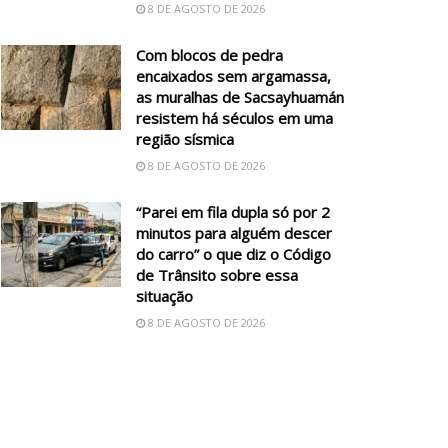
8 DE AGOSTO DE 2026
Com blocos de pedra
encaixados sem argamassa,
as muralhas de Sacsayhuamán
resistem há séculos em uma
região sísmica
8 DE AGOSTO DE 2026
“Parei em fila dupla só por 2
minutos para alguém descer
do carro” o que diz o Código
de Trânsito sobre essa
situação
8 DE AGOSTO DE 2026