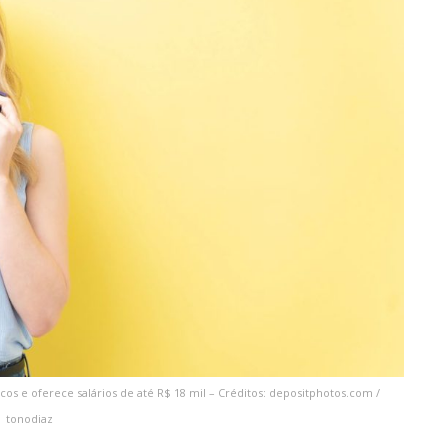
os e oferece salários de até R$ 18 mil – Créditos: depositphotos.com /
tonodiaz