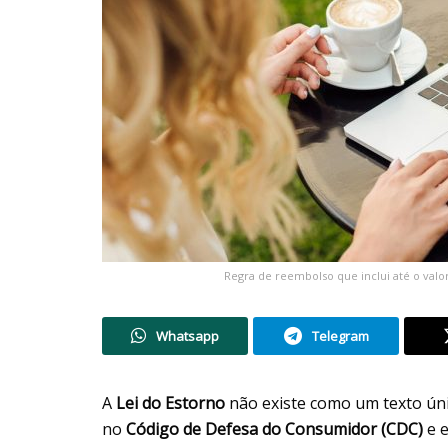
Regra de reembolso que inclui até o valo
Whatsapp
Telegram
A
Lei do Estorno
não existe como um texto ún
no
Código de Defesa do Consumidor (CDC)
e e