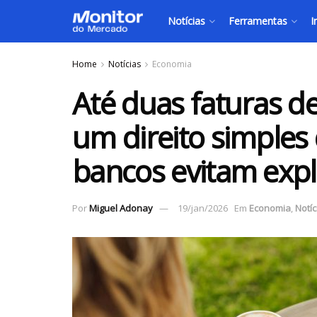
Notícias
Ferramentas
I
Home
Notícias
Economia
Até duas faturas 
um direito simple
bancos evitam expl
Por
Miguel Adonay
19/jan/2026
Em
Economia
,
Notíc