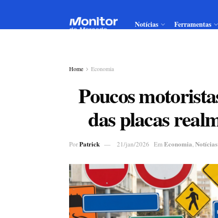
Notícias
Ferramentas
Home
Economia
Poucos motorista
das placas realm
Patrick
Economia
Notícias
Por
21/jan/2026
Em
,