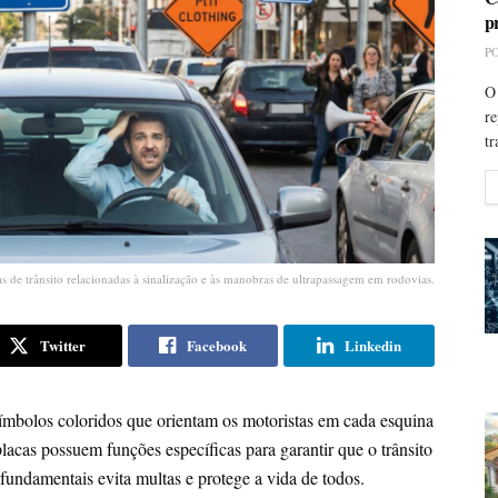
p
P
O 
re
tr
s de trânsito relacionadas à sinalização e às manobras de ultrapassagem em rodovias.
Twitter
Facebook
Linkedin
 símbolos coloridos que orientam os motoristas em cada esquina
placas possuem funções específicas para garantir que o trânsito
fundamentais evita multas e protege a vida de todos.