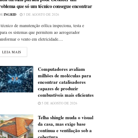
roblema que só um técnico consegue encontrar
OR
INGRID
5 DE AGOSTO DE 2026
técnico de manutenção eólica inspeciona, testa e
para os sistemas que permitem ao aerogerador
ansformar o vento em eletricidade....
LEIA MAIS
Computadores avaliam
milhões de moléculas para
encontrar catalisadores
capazes de produzir
combustíveis mais eficientes
5 DE AGOSTO DE 2026
Telha shingle muda o visual
da casa, mas exige base
contínua e ventilação sob a
cobertura