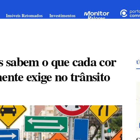
Imóveis Retomados
Investimentos
s sabem o que cada cor
Ú
ente exige no trânsito
C