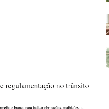
de regulamentação no trânsito
melha e branca para indicar obrigações, proibições ou