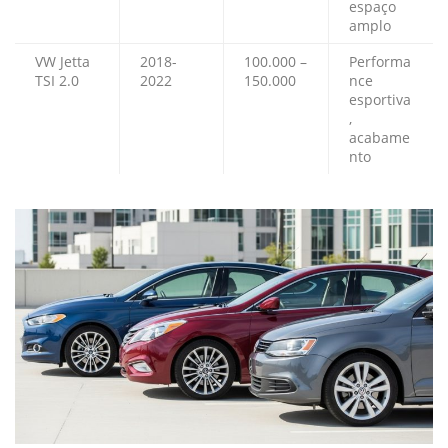
espaço
amplo
VW Jetta
2018-
100.000 –
Performa
TSI 2.0
2022
150.000
nce
esportiva
,
acabame
nto