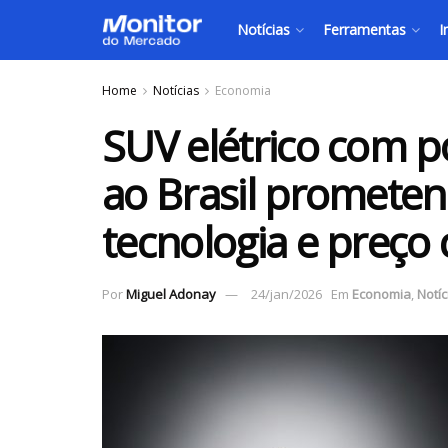
Notícias
Ferramentas
I
Home
Notícias
Economia
SUV elétrico com p
ao Brasil prometen
tecnologia e preço
Por
Miguel Adonay
24/jan/2026
Em
Economia
,
Notíc