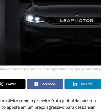
Brasil com mais espaço interno, tecnologia embarcada e preço competitivo
Twitter
Facebook
Linkedin
rasileiro como o primeiro fruto global da parceria
trico aposta em um preço agressivo para desbancar