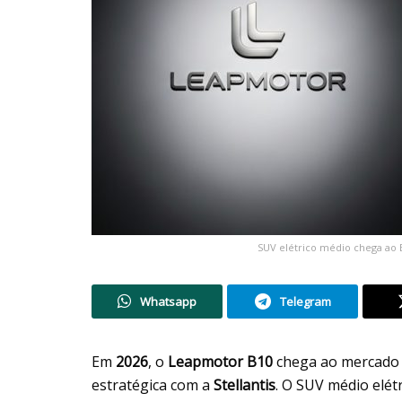
SUV elétrico médio chega ao 
Whatsapp
Telegram
Em
2026
, o
Leapmotor B10
chega ao mercado b
estratégica com a
Stellantis
. O SUV médio elé