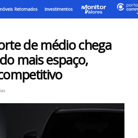
móveis Retomados
Investimentos
orte de médio chega
do mais espaço,
 competitivo
ias