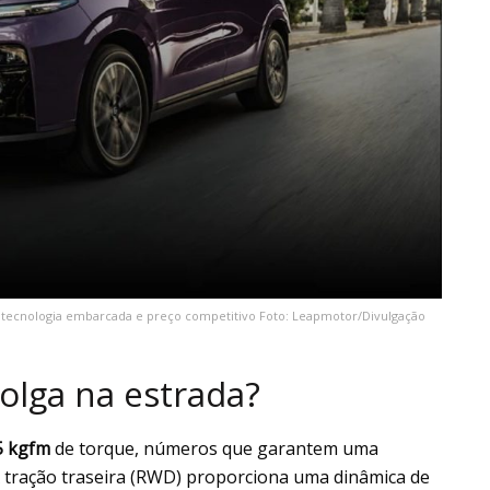
, tecnologia embarcada e preço competitivo Foto: Leapmotor/Divulgação
olga na estrada?
5 kgfm
de torque, números que garantem uma
 tração traseira (RWD) proporciona uma dinâmica de