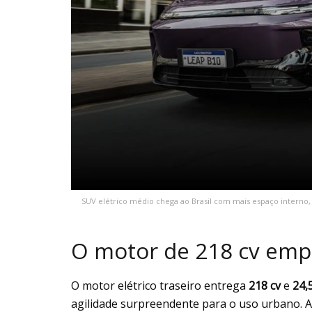
SUV elétrico médio chega ao Brasil com mais espaço interno
O motor de 218 cv emp
O motor elétrico traseiro entrega
218 cv
e
24,
agilidade surpreendente para o uso urbano. A