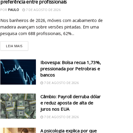
preferência entre profissionais
POR
PAULO
7 DE AGOSTO DE 2026
Nos banheiros de 2026, móveis com acabamento de
madeira avançam sobre versões pintadas. Em uma
pesquisa com 688 profissionais, 62%...
LEIA MAIS
Ibovespa: Bolsa recua 1,73%,
pressionada por Petrobras e
bancos
7 DE AGOSTO DE 2026
Câmbio: Payroll derruba dólar
e reduz aposta de alta de
juros nos EUA
7 DE AGOSTO DE 2026
A psicologia explica por que