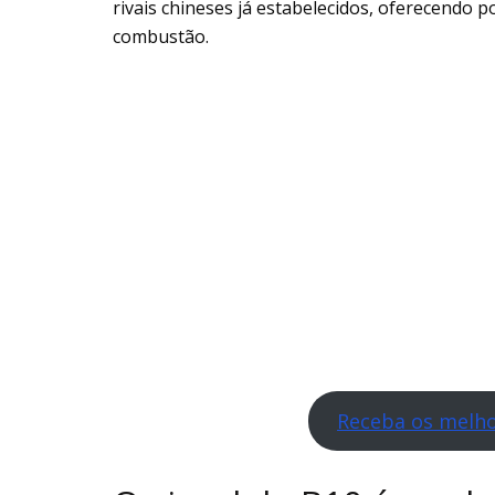
rivais chineses já estabelecidos, oferecendo p
combustão.
Receba os melho