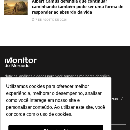
Albert Camus defendia que continuar
caminhando também pode ser uma forma de
responder ao absurdo da vida
7 DE AGOSTO DE 2026
Notícias, análises e dados para você tomar as melhores decisões.
Utilizamos cookies para oferecer melhor
Navegue no site
experiência, melhorar o desempenho, analisar
Últimas notícias
Quem somos
E-books gratuitos
Cursos
como você interage em nosso site e
Política de privacidade
personalizar conteúdo. Ao utilizar este site, você
concorda com o uso de cookies.
Siga nossas redes