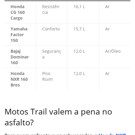
Honda
Resistên
16,1 L
Ar
CG 160
cia
Cargo
Yamaha
Conforto
15,7 L
Ar
Factor
150
Bajaj
Seguranç
12,0 L
Ar/Óleo
Dominar
a
160
Honda
Piso
12,0 L
Ar
NXR 160
Ruim
Bros
Motos Trail valem a pena no
asfalto?