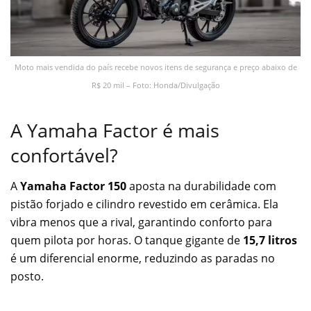
Moto mais vendida do país recebe novos itens de segurança e preço abaixo de
R$ 20 mil – Foto: Honda/Divulgação
A Yamaha Factor é mais
confortável?
A
Yamaha Factor 150
aposta na durabilidade com
pistão forjado e cilindro revestido em cerâmica. Ela
vibra menos que a rival, garantindo conforto para
quem pilota por horas. O tanque gigante de
15,7 litros
é um diferencial enorme, reduzindo as paradas no
posto.