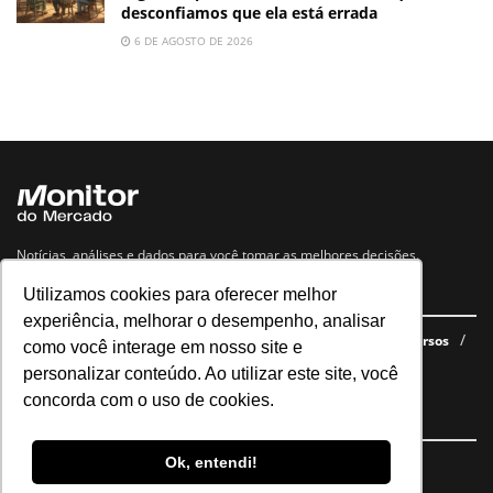
desconfiamos que ela está errada
6 DE AGOSTO DE 2026
Notícias, análises e dados para você tomar as melhores decisões.
Utilizamos cookies para oferecer melhor
Navegue no site
experiência, melhorar o desempenho, analisar
Últimas notícias
Quem somos
E-books gratuitos
Cursos
como você interage em nosso site e
Política de privacidade
personalizar conteúdo. Ao utilizar este site, você
concorda com o uso de cookies.
Siga nossas redes
Ok, entendi!