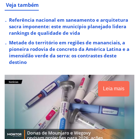
Veja também
Referência nacional em saneamento e arquitetura
sacra imponente: este município planejado lidera
rankings de qualidade de vida
Metade do território em regiões de mananciais, a
pioneira rodovia de concreto da América Latina e a
imensidão verde da serra: os contrastes deste
destino
Leia mais