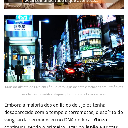
Ruas do distrito de luxo em Tóquio com lojas de grife e fachadas arquitetônicas
modernas – Créditos: depositphotos.com / lucianmilasan
Embora a maioria dos edifícios de tijolos tenha
desaparecido com o tempo e terremotos, o espírito de
vanguarda permaneceu no DNA do local.
Ginza
continuou sendo o primeiro lugar no
Japão
a adotar