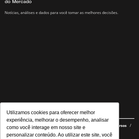
Notícias, análises e dados para você tomar as melhores decisões.
Utilizamos cookies para oferecer melhor
Navegue no site
experiência, melhorar o desempenho, analisar
Últimas notícias
Quem somos
E-books gratuitos
Cursos
como você interage em nosso site e
Política de privacidade
personalizar conteúdo. Ao utilizar este site, você