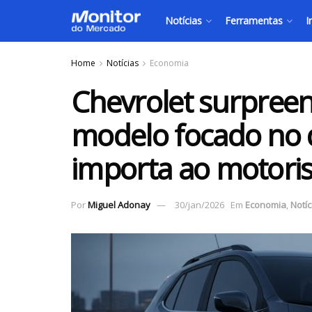
Notícias
Ferramentas
I
Home
Notícias
Economia
Chevrolet surpree
modelo focado no 
importa ao motoris
Por
Miguel Adonay
30/jan/2026
Em
Economia
,
Notíc