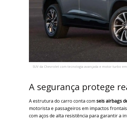
SUV da Chevrolet com tecnologia avançada e motor turbo em
A segurança protege re
A estrutura do carro conta com
seis airbags d
motorista e passageiros em impactos frontais 
com aços de alta resistência para garantir a in