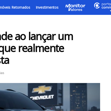
móveis Retomados
Investimentos
nde ao lançar um
que realmente
ta
ias