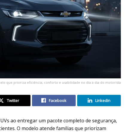
 que prioriza eficiência, conforto e usabilidade no dia a dia do motorista
Twitter
Facebook
Linkedin
SUVs ao entregar um pacote completo de segurança,
icientes. O modelo atende famílias que priorizam