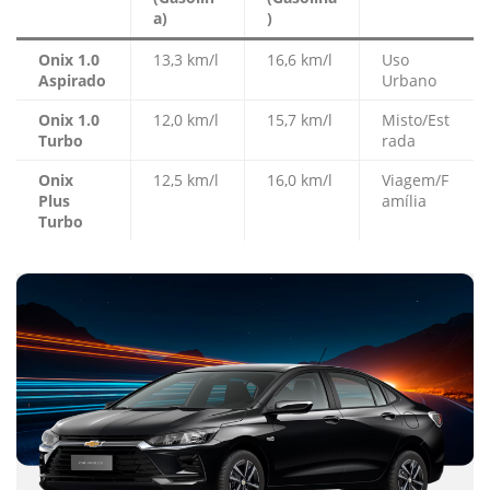
a)
)
Onix 1.0
13,3 km/l
16,6 km/l
Uso
Aspirado
Urbano
Onix 1.0
12,0 km/l
15,7 km/l
Misto/Est
Turbo
rada
Onix
12,5 km/l
16,0 km/l
Viagem/F
Plus
amília
Turbo