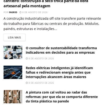
canteiro: construção a seco troca parte da obra
artesanal pela montagem
POR
INGRID
8 DE AGOSTO DE 2026
A construção industrializada off-site transfere parte relevante
do trabalho para fábricas ou centrais de produção. Módulos,
painéis, estruturas e instalações...
LEIA MAIS
O consultor de sustentabilidade transforma
indicadores em decisões para as empresas
8 DE AGOSTO DE 2026
Redes elétricas inteligentes já identificam
falhas e redirecionam energia antes que
interrupções alcancem áreas maiores
8 DE AGOSTO DE 2026
A pintura com cal voltou ao radar das
reformas: por que ela se comporta diferente
da tinta plástica na parede