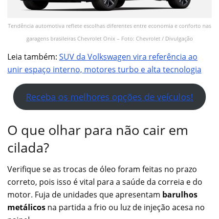
Tendência automotiva reflete escolhas diferentes entre economia e conforto nas
garagens brasileiras Chevrolet Onix – Foto: Chevrolet / Divulgação
Leia também:
SUV da Volkswagen vira referência ao
unir espaço interno, motores turbo e alta tecnologia
Receba os melhores opções de veículos!
O que olhar para não cair em
cilada?
Verifique se as trocas de óleo foram feitas no prazo
correto, pois isso é vital para a saúde da correia e do
motor. Fuja de unidades que apresentam
barulhos
metálicos
na partida a frio ou luz de injeção acesa no