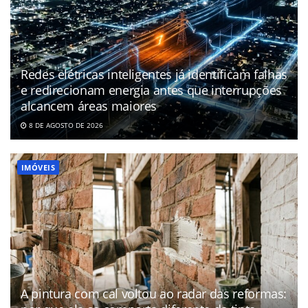
Redes elétricas inteligentes já identificam falhas
e redirecionam energia antes que interrupções
alcancem áreas maiores
8 DE AGOSTO DE 2026
IMÓVEIS
A pintura com cal voltou ao radar das reformas: