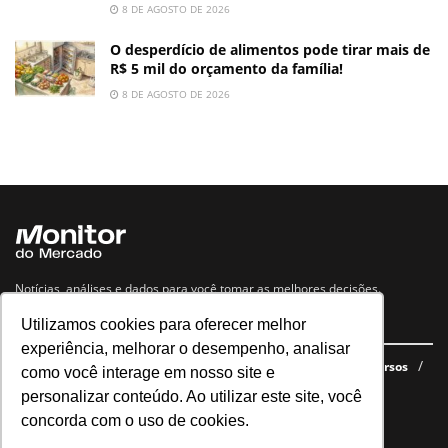
8 DE AGOSTO DE 2026
O desperdício de alimentos pode tirar mais de
R$ 5 mil do orçamento da família!
8 DE AGOSTO DE 2026
Notícias, análises e dados para você tomar as melhores decisões.
Utilizamos cookies para oferecer melhor
Navegue no site
experiência, melhorar o desempenho, analisar
Últimas notícias
Quem somos
E-books gratuitos
Cursos
como você interage em nosso site e
Política de privacidade
personalizar conteúdo. Ao utilizar este site, você
concorda com o uso de cookies.
Siga nossas redes