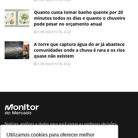
Quanto custa tomar banho quente por 20
minutos todos os dias e quanto o chuveiro
pode pesar no orçamento anual
9 DE AGOSTO DE 2026
A torre que captura água do ar já abastece
comunidades onde a chuva é rara e os rios
quase não existem
9 DE AGOSTO DE 2026
Notícias, análises e dados para você tomar as melhores decisões.
Utilizamos cookies para oferecer melhor
Navegue no site