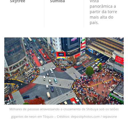
Skytree
Sumida
Vista
panorâmica a
partir da torre
mais alta do
país.
Milhares de pessoas atravessando o cruzamento de Shibuya sob os telões
gigantes de neon em Tóquio – Créditos: depositphotos.com / sepavone