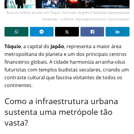
Ruas do distrito de luxo em Tóquio com lojas de grife e fachadas arquitetônicas
modernas - Créditos: depositphotos.com / lucianmilasan
Tóquio
, a capital do
Japão
, representa a maior área
metropolitana do planeta e um dos principais centros
financeiros globais. A cidade harmoniza arranha-céus
futuristas com templos budistas seculares, criando um
contraste cultural que fascina visitantes de todos os
continentes.
Como a infraestrutura urbana
sustenta uma metrópole tão
vasta?