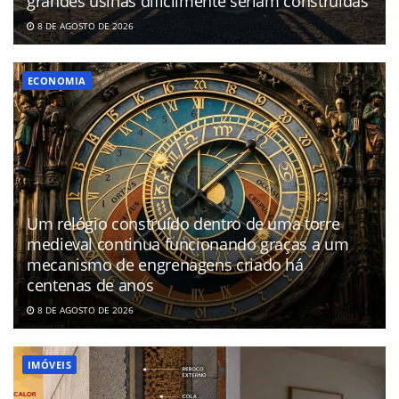
grandes usinas dificilmente seriam construídas
8 DE AGOSTO DE 2026
ECONOMIA
Um relógio construído dentro de uma torre
medieval continua funcionando graças a um
mecanismo de engrenagens criado há
centenas de anos
8 DE AGOSTO DE 2026
IMÓVEIS