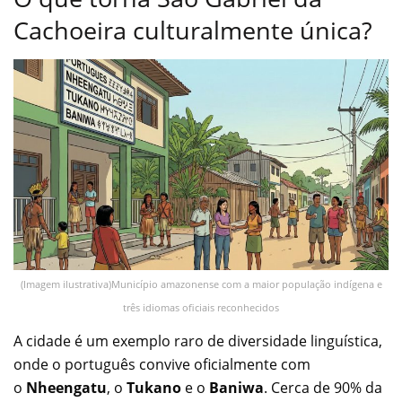
Cachoeira culturalmente única?
(Imagem ilustrativa)Município amazonense com a maior população indígena e
três idiomas oficiais reconhecidos
A cidade é um exemplo raro de diversidade linguística,
onde o português convive oficialmente com
o
Nheengatu
, o
Tukano
e o
Baniwa
. Cerca de 90% da