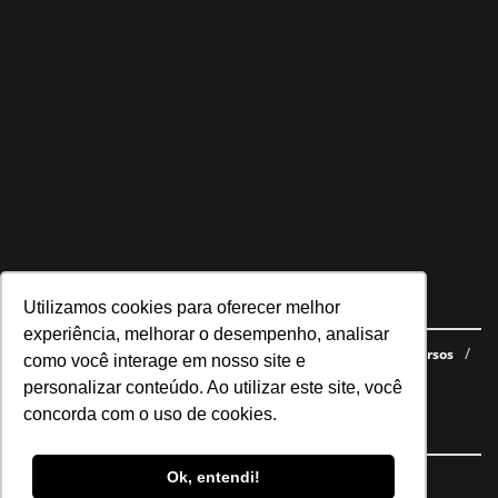
Utilizamos cookies para oferecer melhor
Navegue no site
experiência, melhorar o desempenho, analisar
Últimas notícias
Quem somos
E-books gratuitos
Cursos
como você interage em nosso site e
Política de privacidade
personalizar conteúdo. Ao utilizar este site, você
concorda com o uso de cookies.
Siga nossas redes
Ok, entendi!