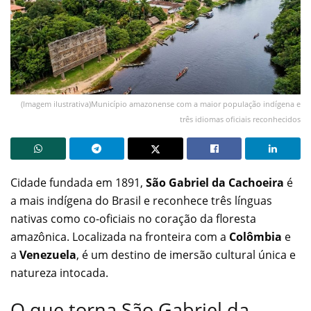
(Imagem ilustrativa)Município amazonense com a maior população indígena e
três idiomas oficiais reconhecidos
Cidade fundada em 1891,
São Gabriel da Cachoeira
é
a mais indígena do Brasil e reconhece três línguas
nativas como co-oficiais no coração da floresta
amazônica. Localizada na fronteira com a
Colômbia
e
a
Venezuela
, é um destino de imersão cultural única e
natureza intocada.
O que torna São Gabriel da