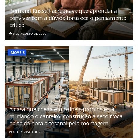
Bertrand Russell acreditava que aprender a
conviver com a dúvida fortalece o pensamento
crítico
9 DE AGOSTO DE 2026
IMÓVEIS
A casa que chega em painéis prontos está
mudando o canteiro: construção a seco troca
parte da obra artesanal pela montagem
8 DE AGOSTO DE 2026