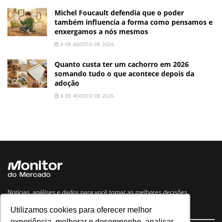
Michel Foucault defendia que o poder
também influencia a forma como pensamos e
enxergamos a nós mesmos
8 DE AGOSTO DE 2026
Quanto custa ter um cachorro em 2026
somando tudo o que acontece depois da
adoção
8 DE AGOSTO DE 2026
Notícias, análises e dados para você tomar as melhores decisões.
Utilizamos cookies para oferecer melhor
Navegue no site
experiência, melhorar o desempenho, analisar