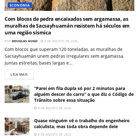
ECONOMIA
Com blocos de pedra encaixados sem argamassa, as
muralhas de Sacsayhuamán resistem há séculos em
uma região sísmica
POR
DOUGLAS HUGO
8 DE AGOSTO DE 2026
Com blocos que superam 120 toneladas, as muralhas de
Sacsayhuamán unem pedras irregulares sem argamassa.
Juntas estreitas, bases largas e...
LEIA MAIS
“Parei em fila dupla só por 2 minutos para
alguém descer do carro” o que diz o Código de
Trânsito sobre essa situação
8 DE AGOSTO DE 2026
Quase ninguém vê o trabalho do engenheiro
calculista, mas toda obra depende dele
8 DE AGOSTO DE 2026