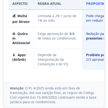
ASPECTO
REGRA ATUAL
PROPOSTA PL
💰
Multa
Limitada a 2% + juros de
Pode chegar 
1% ao mês.
em reduzir a 
por Atraso
⚖️
Quóru
Exige aprovação de
3/4
Redução par
m
de todos os condôminos.
presentes
em
Antissocial
📱
Apps
Depende da
Proibido por
(Airbnb)
interpretação da
2/3 aprovarem
Convenção e do STJ.
Atenção:
O PL 4/2025 ainda está em fase de
tramitação. Até sua sanção final, as regras do Código
Civil vigente (Lei 10.406/2002) continuam sendo a base
jurídica para os condomínios.