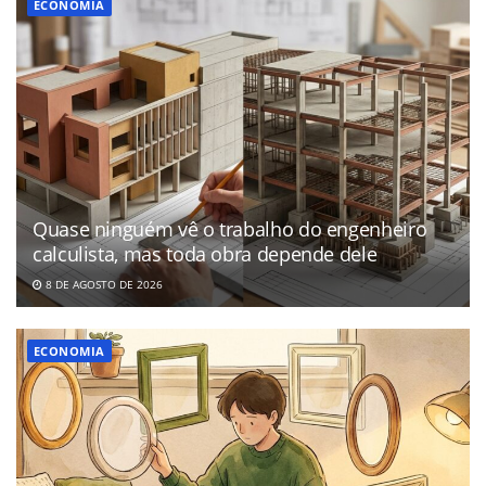
ECONOMIA
Quase ninguém vê o trabalho do engenheiro
calculista, mas toda obra depende dele
8 DE AGOSTO DE 2026
ECONOMIA