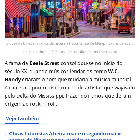
Clubes de blues e letreiros de neon na histórica rua de Memphis considerada o
berço do ritmo – Créditos: depositphotos.com / sepavone
A fama da
Beale Street
consolidou-se no início do
século XX, quando músicos lendários como
W.C.
Handy
criaram o som que mudaria a música mundial.
A rua era o ponto de encontro de artistas que viajavam
pelo Delta do Mississippi, trazendo ritmos que deram
origem ao rock ‘n’ roll.
Veja também
Obras futuristas à beira-mar e o segundo maior