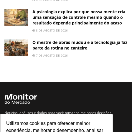
A psicologia explica por que nossa mente cria
uma sensação de controle mesmo quando o
resultado depende principalmente do acaso
8 DE AGOSTO DE 2026
O mestre de obras mudou e a tecnologia já faz
parte da rotina no canteiro
7 DE AGOSTO DE 2026
Notícias, análises e dados para você tomar as melhores decisões.
Utilizamos cookies para oferecer melhor
Navegue no site
experiência, melhorar o desempenho, analisar