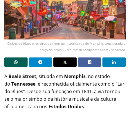
Clubes de blues e letreiros de neon na histórica rua de Memphis considerada o
berço do ritmo - Créditos: depositphotos.com / sepavone
A
Beale Street
, situada em
Memphis
, no estado
do
Tennessee
, é reconhecida oficialmente como o “Lar
do Blues”. Desde sua fundação em 1841, a via tornou-
se o maior símbolo da história musical e da cultura
afro-americana nos
Estados Unidos
.