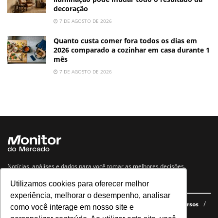
decoração
7 DE AGOSTO DE 2026
Quanto custa comer fora todos os dias em
2026 comparado a cozinhar em casa durante 1
mês
7 DE AGOSTO DE 2026
Notícias, análises e dados para você tomar as melhores decisões.
Utilizamos cookies para oferecer melhor
Navegue no site
experiência, melhorar o desempenho, analisar
Últimas notícias
Quem somos
E-books gratuitos
Cursos
como você interage em nosso site e
Política de privacidade