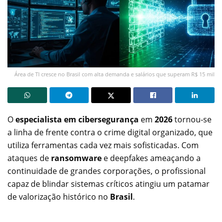
Área de TI cresce no Brasil com alta demanda e salários que superam R$ 15 mil
O
especialista em cibersegurança
em
2026
tornou-se
a linha de frente contra o crime digital organizado, que
utiliza ferramentas cada vez mais sofisticadas. Com
ataques de
ransomware
e deepfakes ameaçando a
continuidade de grandes corporações, o profissional
capaz de blindar sistemas críticos atingiu um patamar
de valorização histórico no
Brasil
.