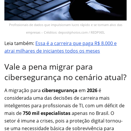
Profissionais de dados que impulsionam lucro rápido e se tornam alvo das
empresas – Créditos: depositphotos.com / REDPIXEL
Leia também:
Essa é a carreira que paga R$ 8.000 e
atrai milhares de iniciantes todos os meses
Vale a pena migrar para
cibersegurança no cenário atual?
A migração para
cibersegurança
em
2026
é
considerada uma das decisões de carreira mais
inteligentes para profissionais de TI, com um déficit de
mais de
750 mil especialistas
apenas no Brasil. O
setor é imune a crises, pois a proteção digital tornou-
se uma necessidade básica de sobrevivência para