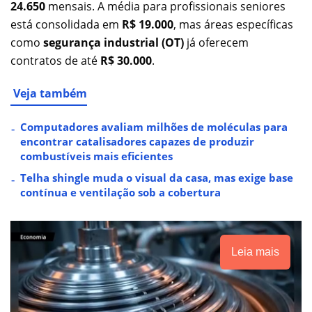
24.650
mensais. A média para profissionais seniores
está consolidada em
R$ 19.000
, mas áreas específicas
como
segurança industrial (OT)
já oferecem
contratos de até
R$ 30.000
.
Veja também
Computadores avaliam milhões de moléculas para
encontrar catalisadores capazes de produzir
combustíveis mais eficientes
Telha shingle muda o visual da casa, mas exige base
contínua e ventilação sob a cobertura
Leia mais