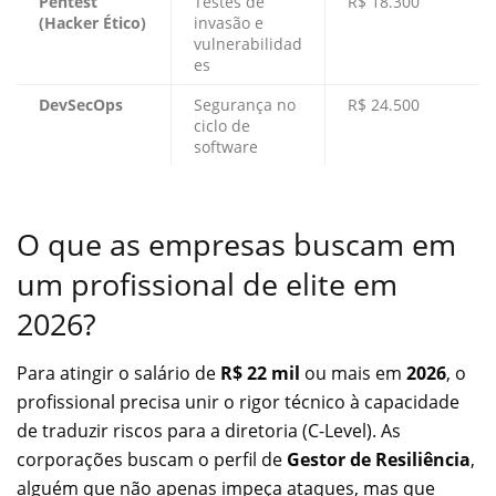
Pentest
Testes de
R$ 18.300
(Hacker Ético)
invasão e
vulnerabilidad
es
DevSecOps
Segurança no
R$ 24.500
ciclo de
software
O que as empresas buscam em
um profissional de elite em
2026?
Para atingir o salário de
R$ 22 mil
ou mais em
2026
, o
profissional precisa unir o rigor técnico à capacidade
de traduzir riscos para a diretoria (C-Level). As
corporações buscam o perfil de
Gestor de Resiliência
,
alguém que não apenas impeça ataques, mas que