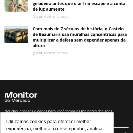
geladeira antes que o ar frio escape e a conta
de luz aumente
5 DE AGOSTO DE 2026
Com mais de 7 séculos de história, o Castelo
de Beaumaris usa muralhas concêntricas para
multiplicar a defesa sem depender apenas da
altura
5 DE AGOSTO DE 2026
Notícias, análises e dados para você tomar as melhores decisões.
Utilizamos cookies para oferecer melhor
Navegue no site
experiência, melhorar o desempenho, analisar