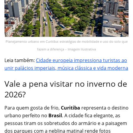
Planejamento urbano em Curitiba: estratégias de mobilidade e uso do solo que
fazem a diferença – Imagem ilustrativa
Leia também:
Cidade europeia impressiona turistas ao
unir palácios imperiais, música clássica e vida moderna
Vale a pena visitar no inverno de
2026?
Para quem gosta de frio,
Curitiba
representa o destino
urbano perfeito no
Brasil
. A cidade fica elegante, as
pessoas tiram os sobretudos do armário e a paisagem
dos parques com a neblina matinal rende fotos