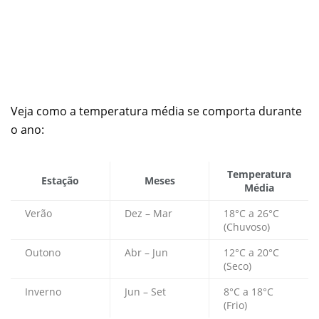
Veja como a temperatura média se comporta durante
o ano:
Temperatura
Estação
Meses
Média
Verão
Dez – Mar
18°C a 26°C
(Chuvoso)
Outono
Abr – Jun
12°C a 20°C
(Seco)
Inverno
Jun – Set
8°C a 18°C
(Frio)