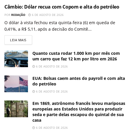
Câmbio: Dólar recua com Copom e alta do petróleo
POR
REDAÇÃO
6 DE AGOSTO DE 2026
O dólar à vista fechou esta quinta-feira (6) em queda de
0,41%, a R$ 5,11, após a decisão do Comitê...
LEIA MAIS
Quanto custa rodar 1.000 km por mês com
um carro que faz 12 km por litro em 2026
6 DE AGOSTO DE 2026
EUA: Bolsas caem antes do payroll e com alta
do petróleo
6 DE AGOSTO DE 2026
Em 1869, astrônomo francês levou mariposas
europeias aos Estados Unidos para produzir
seda e parte delas escapou do quintal de sua
casa
6 DE AGOSTO DE 2026