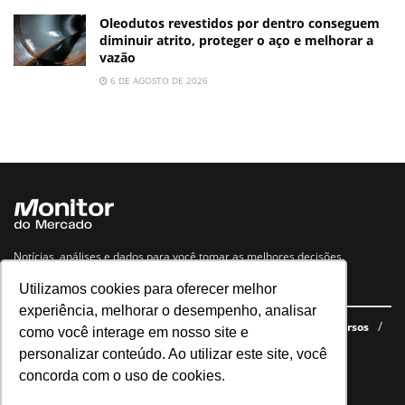
Oleodutos revestidos por dentro conseguem
diminuir atrito, proteger o aço e melhorar a
vazão
6 DE AGOSTO DE 2026
Notícias, análises e dados para você tomar as melhores decisões.
Utilizamos cookies para oferecer melhor
Navegue no site
experiência, melhorar o desempenho, analisar
Últimas notícias
Quem somos
E-books gratuitos
Cursos
como você interage em nosso site e
Política de privacidade
personalizar conteúdo. Ao utilizar este site, você
concorda com o uso de cookies.
Siga nossas redes