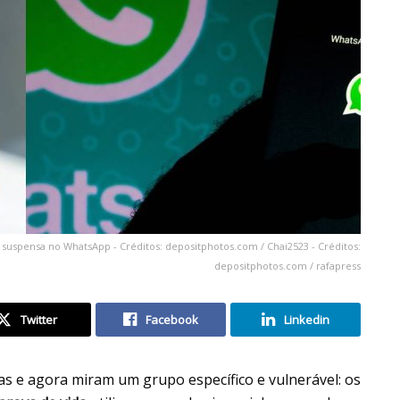
 suspensa no WhatsApp - Créditos: depositphotos.com / Chai2523 - Créditos:
depositphotos.com / rafapress
Twitter
Facebook
Linkedin
as e agora miram um grupo específico e vulnerável: os