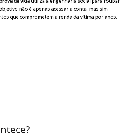
prova de vida
utiliza a engenharia social para roubar
 objetivo não é apenas acessar a conta, mas sim
ntos que comprometem a renda da vítima por anos.
ntece?