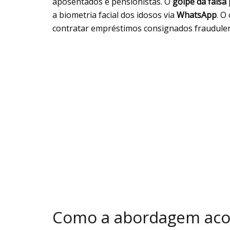
aposentados e pensionistas. O
golpe da falsa 
a biometria facial dos idosos via
WhatsApp
. O
contratar empréstimos consignados fraudule
Como a abordagem aco