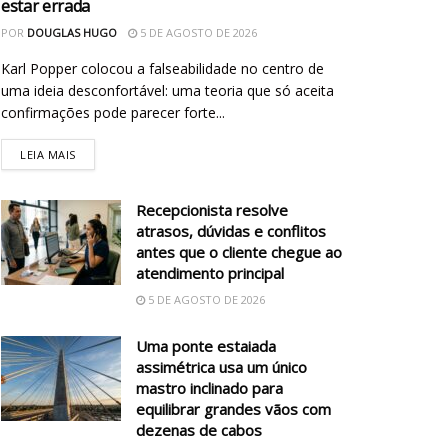
estar errada
POR
DOUGLAS HUGO
5 DE AGOSTO DE 2026
Karl Popper colocou a falseabilidade no centro de
uma ideia desconfortável: uma teoria que só aceita
confirmações pode parecer forte...
LEIA MAIS
Recepcionista resolve
atrasos, dúvidas e conflitos
antes que o cliente chegue ao
atendimento principal
5 DE AGOSTO DE 2026
Uma ponte estaiada
assimétrica usa um único
mastro inclinado para
equilibrar grandes vãos com
dezenas de cabos