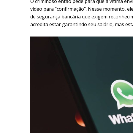
O criminoso então pede para que a vítima env
vídeo para “confirmação”. Nesse momento, ele 
de segurança bancária que exigem reconhecime
acredita estar garantindo seu salário, mas es