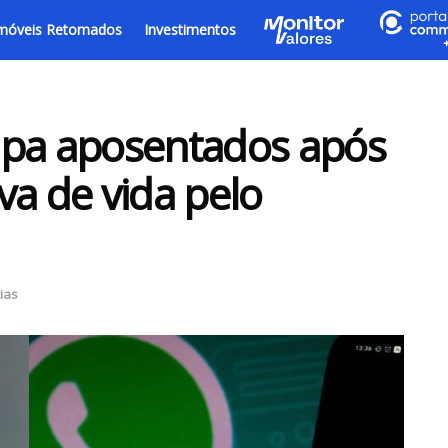
móveis Retomados
Investimentos
upa aposentados após
va de vida pelo
ias