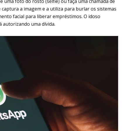
ie uma foto do rosto (selfie) ou faça uma chamada de
captura a imagem e a utiliza para burlar os sistemas
nto facial para liberar empréstimos. O idoso
tá autorizando uma dívida.