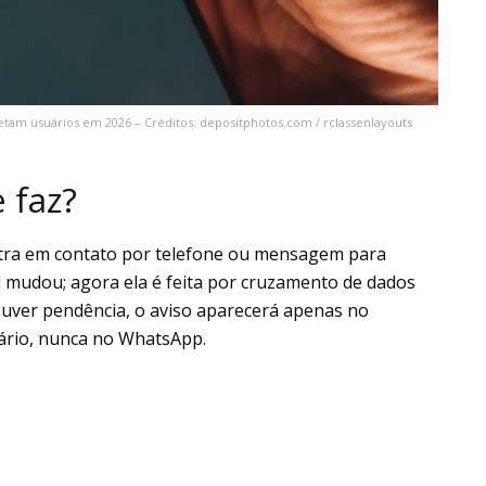
etam usuários em 2026 – Créditos: depositphotos.com / rclassenlayouts
 faz?
tra em contato por telefone ou mensagem para
cial mudou; agora ela é feita por cruzamento de dados
ouver pendência, o aviso aparecerá apenas no
ário, nunca no WhatsApp.