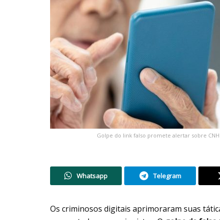
Golpe do link falso promete alertar sobre CNH
Whatsapp
Telegram
Os criminosos digitais aprimoraram suas tátic