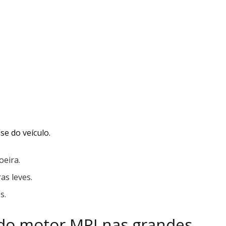
e do veículo.
oeira.
as leves.
s.
 do motor MPI nas grandes