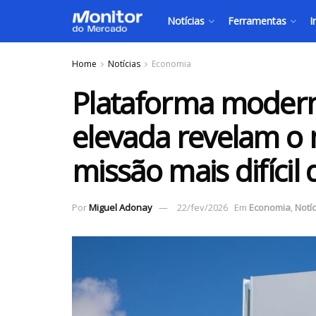
Notícias
Ferramentas
I
Home
Notícias
Economia
Plataforma moder
elevada revelam o
missão mais difíci
Por
Miguel Adonay
22/fev/2026
Em
Economia
,
Notíc