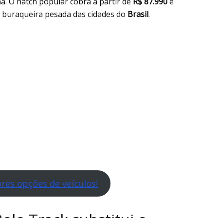
. O hatch popular cobra a partir de
R$ 87.990
e
 buraqueira pesada das cidades do
Brasil
.
res opções de veículos!