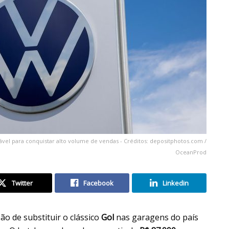
el para conquistar alto volume de vendas - Créditos: depositphotos.com /
OceanProd
Twitter
Facebook
Linkedin
ão de substituir o clássico
Gol
nas garagens do país