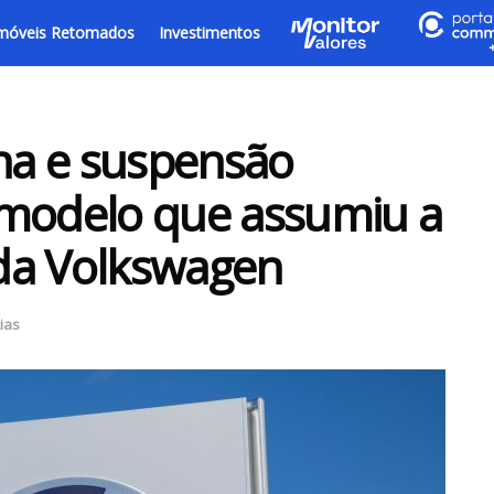
móveis Retomados
Investimentos
na e suspensão
 modelo que assumiu a
l da Volkswagen
ias