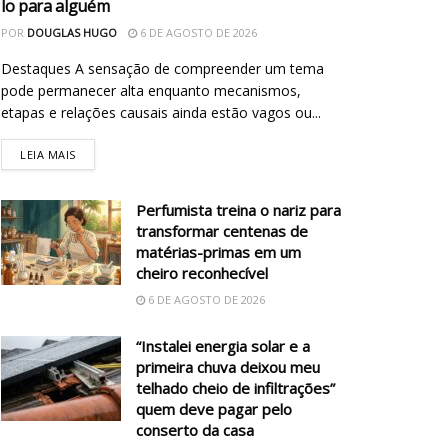
lo para alguém
POR
DOUGLAS HUGO
6 DE AGOSTO DE 2026
Destaques A sensação de compreender um tema
pode permanecer alta enquanto mecanismos,
etapas e relações causais ainda estão vagos ou...
LEIA MAIS
Perfumista treina o nariz para
transformar centenas de
matérias-primas em um
cheiro reconhecível
6 DE AGOSTO DE 2026
“Instalei energia solar e a
primeira chuva deixou meu
telhado cheio de infiltrações”
quem deve pagar pelo
conserto da casa