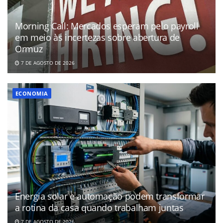
Morning Call: Mercados esperam pelo payroll
em meio às incertezas sobre abertura de
Ormuz
7 DE AGOSTO DE 2026
ECONOMIA
Energia solar e automação podem transformar
a rotina da casa quando trabalham juntas
7 DE AGOSTO DE 2026