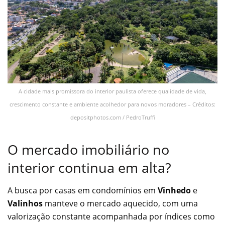
A cidade mais promissora do interior paulista oferece qualidade de vida,
crescimento constante e ambiente acolhedor para novos moradores – Créditos:
depositphotos.com / PedroTruffi
O mercado imobiliário no
interior continua em alta?
A busca por casas em condomínios em
Vinhedo
e
Valinhos
manteve o mercado aquecido, com uma
valorização constante acompanhada por índices como