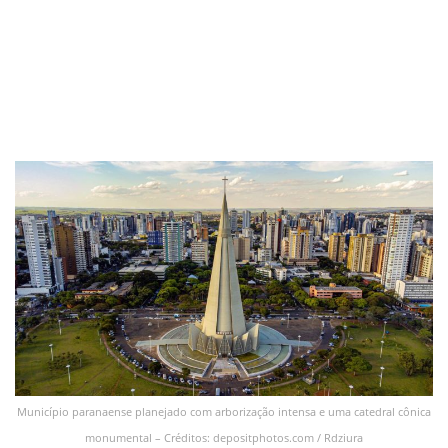
Município paranaense planejado com arborização intensa e uma catedral cônica
monumental – Créditos: depositphotos.com / Rdziura