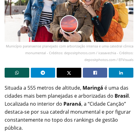
Município paranaense planejado com arborização intensa e uma catedral cônica
monumental - Créditos: depositphotos.com / icasavechia - Créditos:
depositphotos.com / EFVisuals
Situada a 555 metros de altitude,
Maringá
é uma das
cidades mais bem planejadas e arborizadas do
Brasil
.
Localizada no interior do
Paraná
, a “Cidade Canção”
destaca-se por sua catedral monumental e por figurar
constantemente no topo dos rankings de gestão
pública.