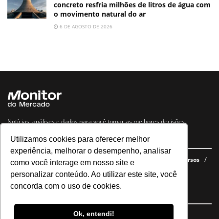
concreto resfria milhões de litros de água com
o movimento natural do ar
6 DE AGOSTO DE 2026
Notícias, análises e dados para você tomar as melhores decisões.
Utilizamos cookies para oferecer melhor
Navegue no site
experiência, melhorar o desempenho, analisar
Últimas notícias
Quem somos
E-books gratuitos
Cursos
como você interage em nosso site e
Política de privacidade
personalizar conteúdo. Ao utilizar este site, você
concorda com o uso de cookies.
Siga nossas redes
Ok, entendi!