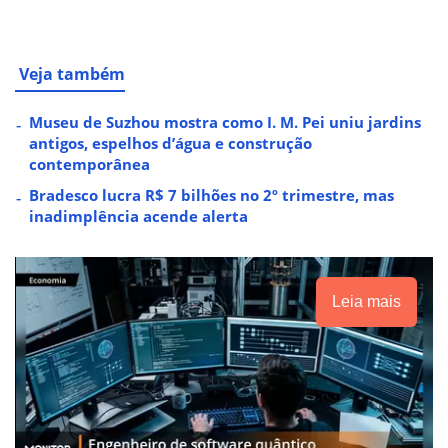
Veja também
Museu de Suzhou mostra como I. M. Pei uniu jardins
antigos, espelhos d’água e construção
contemporânea
Bradesco lucra R$ 7 bilhões no 2º trimestre, mas
inadimplência acende alerta
Leia mais