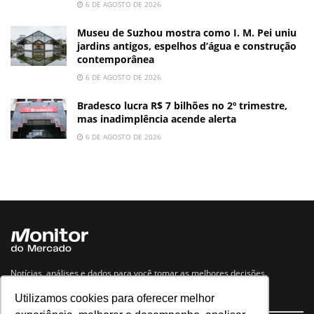
6 DE AGOSTO DE 2026
Museu de Suzhou mostra como I. M. Pei uniu
jardins antigos, espelhos d’água e construção
contemporânea
6 DE AGOSTO DE 2026
Bradesco lucra R$ 7 bilhões no 2º trimestre,
mas inadimplência acende alerta
6 DE AGOSTO DE 2026
Notícias, análises e dados para você tomar as melhores decisões.
Utilizamos cookies para oferecer melhor
Navegue no site