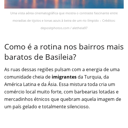
Uma vista aérea cinematográfica que mostra o contraste fascinante entre
moradias de tijolos e lonas azuis à beira de um rio límpido – Créditos:
depositphotos.com / aletheia97
Como é a rotina nos bairros mais
baratos de Basileia?
As ruas dessas regiões pulsam com a energia de uma
comunidade cheia de
imigrantes
da Turquia, da
América Latina e da Ásia. Essa mistura toda cria um
comércio local muito forte, com barbearias lotadas e
mercadinhos étnicos que quebram aquela imagem de
um país gelado e totalmente silencioso.