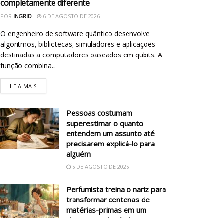
completamente diferente
POR
INGRID
6 DE AGOSTO DE 2026
O engenheiro de software quântico desenvolve
algoritmos, bibliotecas, simuladores e aplicações
destinadas a computadores baseados em qubits. A
função combina...
LEIA MAIS
Pessoas costumam
superestimar o quanto
entendem um assunto até
precisarem explicá-lo para
alguém
6 DE AGOSTO DE 2026
Perfumista treina o nariz para
transformar centenas de
matérias-primas em um