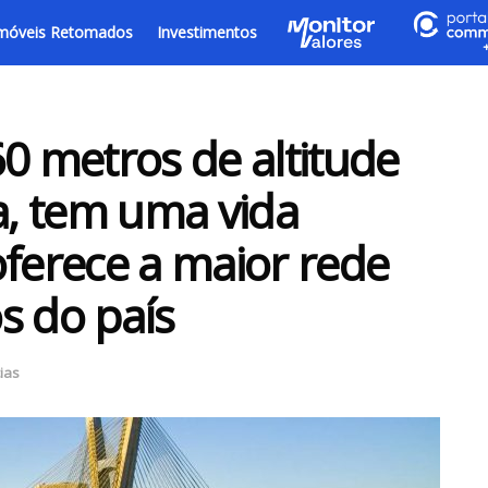
móveis Retomados
Investimentos
60 metros de altitude
a, tem uma vida
oferece a maior rede
s do país
ias