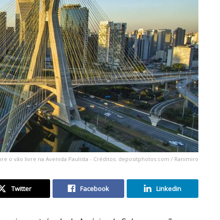
e o vão livre na Avenida Paulista - Créditos: depositphotos.com / Ranimiro
Twitter
Facebook
Linkedin