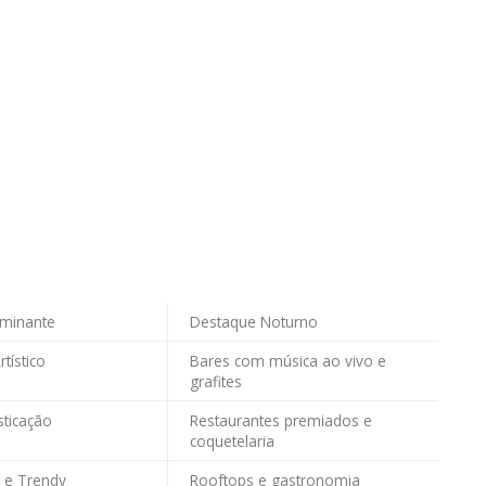
ominante
Destaque Noturno
tístico
Bares com música ao vivo e
grafites
sticação
Restaurantes premiados e
coquetelaria
 e Trendy
Rooftops e gastronomia