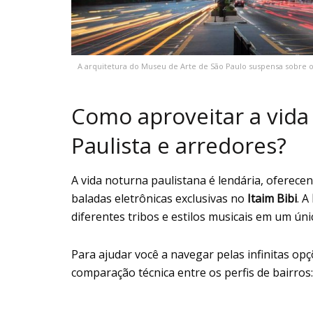
A arquitetura do Museu de Arte de São Paulo suspensa sobre o v
Como aproveitar a vida
Paulista e arredores?
A vida noturna paulistana é lendária, oferece
baladas eletrônicas exclusivas no
Itaim Bibi
. A
diferentes tribos e estilos musicais em um ún
Para ajudar você a navegar pelas infinitas o
comparação técnica entre os perfis de bairros: