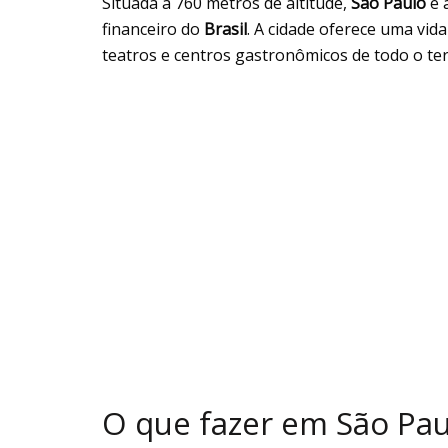
Situada a 760 metros de altitude,
São Paulo
é 
financeiro do
Brasil
. A cidade oferece uma vid
teatros e centros gastronômicos de todo o terr
O que fazer em São Pau