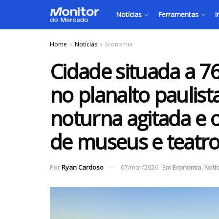
Notícias
Ferramentas
I
Home
Notícias
Economia
Cidade situada a 7
no planalto paulist
noturna agitada e 
de museus e teatro
Por
Ryan Cardoso
07/mar/2026
Em
Economia
,
Notíc