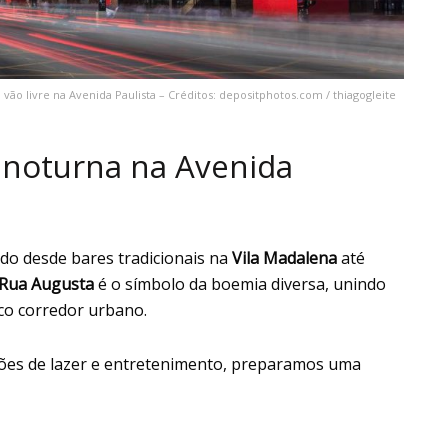
ão livre na Avenida Paulista – Créditos: depositphotos.com / thiagogleite
 noturna na Avenida
ndo desde bares tradicionais na
Vila Madalena
até
Rua Augusta
é o símbolo da boemia diversa, unindo
ico corredor urbano.
pções de lazer e entretenimento, preparamos uma