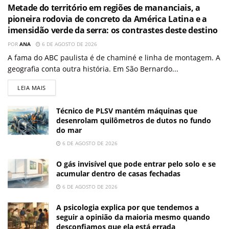
Metade do território em regiões de mananciais, a
pioneira rodovia de concreto da América Latina e a
imensidão verde da serra: os contrastes deste destino
POR
ANA
6 DE AGOSTO DE 2026
A fama do ABC paulista é de chaminé e linha de montagem. A
geografia conta outra história. Em São Bernardo...
LEIA MAIS
Técnico de PLSV mantém máquinas que
desenrolam quilômetros de dutos no fundo
do mar
6 DE AGOSTO DE 2026
O gás invisível que pode entrar pelo solo e se
acumular dentro de casas fechadas
6 DE AGOSTO DE 2026
A psicologia explica por que tendemos a
seguir a opinião da maioria mesmo quando
desconfiamos que ela está errada