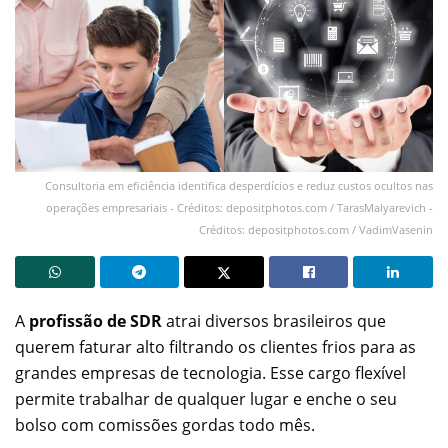
Consultoria em eficiência identifica desperdícios e reduz custos ocultos nas
operações empresariais - Créditos: depositphotos.com / TarasMalyarevich -
Créditos: depositphotos.com / VadimVasenin
A
profissão de SDR
atrai diversos brasileiros que
querem faturar alto filtrando os clientes frios para as
grandes empresas de tecnologia. Esse cargo flexível
permite trabalhar de qualquer lugar e enche o seu
bolso com comissões gordas todo mês.