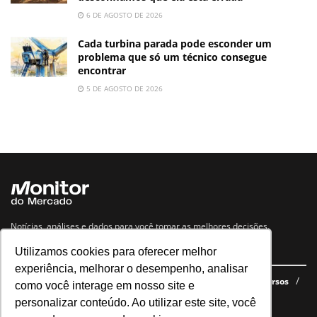
6 DE AGOSTO DE 2026
Cada turbina parada pode esconder um
problema que só um técnico consegue
encontrar
5 DE AGOSTO DE 2026
Notícias, análises e dados para você tomar as melhores decisões.
Utilizamos cookies para oferecer melhor
Navegue no site
experiência, melhorar o desempenho, analisar
Últimas notícias
Quem somos
E-books gratuitos
Cursos
como você interage em nosso site e
Política de privacidade
personalizar conteúdo. Ao utilizar este site, você