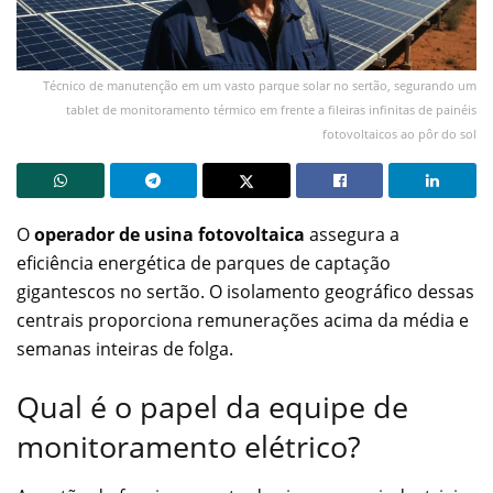
Técnico de manutenção em um vasto parque solar no sertão, segurando um
tablet de monitoramento térmico em frente a fileiras infinitas de painéis
fotovoltaicos ao pôr do sol
O
operador de usina fotovoltaica
assegura a
eficiência energética de parques de captação
gigantescos no sertão. O isolamento geográfico dessas
centrais proporciona remunerações acima da média e
semanas inteiras de folga.
Qual é o papel da equipe de
monitoramento elétrico?