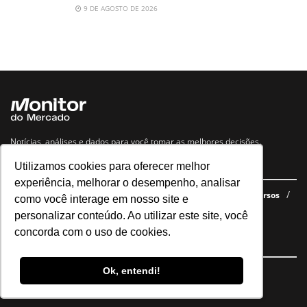
9 DE AGOSTO DE 2026
Notícias, análises e dados para você tomar as melhores decisões.
Utilizamos cookies para oferecer melhor
Navegue no site
experiência, melhorar o desempenho, analisar
Últimas notícias
Quem somos
E-books gratuitos
Cursos
como você interage em nosso site e
Política de privacidade
personalizar conteúdo. Ao utilizar este site, você
concorda com o uso de cookies.
Siga nossas redes
Ok, entendi!