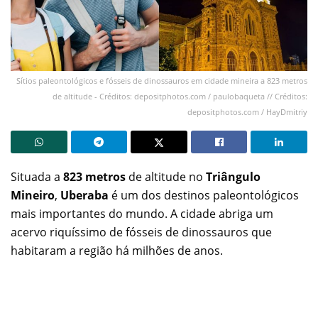
Sítios paleontológicos e fósseis de dinossauros em cidade mineira a 823 metros
de altitude - Créditos: depositphotos.com / paulobaqueta // Créditos:
depositphotos.com / HayDmitriy
Situada a
823 metros
de altitude no
Triângulo
Mineiro
,
Uberaba
é um dos destinos paleontológicos
mais importantes do mundo. A cidade abriga um
acervo riquíssimo de fósseis de dinossauros que
habitaram a região há milhões de anos.