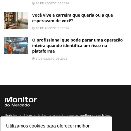
10 DE AGOSTO DE 2026
Você vive a carreira que queria ou a que
esperavam de você?
10 DE AGOSTO DE 2026
O profissional que pode parar uma operação
inteira quando identifica um risco na
plataforma
9 DE AGOSTO DE 2026
Notícias, análises e dados para você tomar as melhores decisões.
Utilizamos cookies para oferecer melhor
Navegue no site