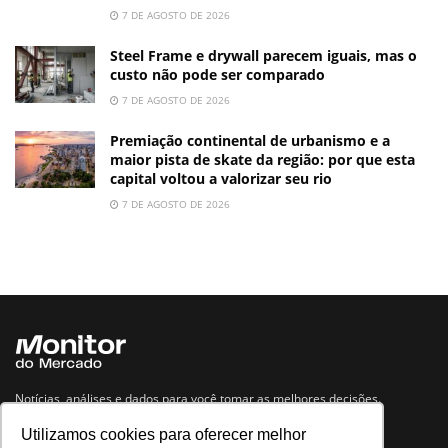
7 DE AGOSTO DE 2026
Steel Frame e drywall parecem iguais, mas o
custo não pode ser comparado
7 DE AGOSTO DE 2026
Premiação continental de urbanismo e a
maior pista de skate da região: por que esta
capital voltou a valorizar seu rio
7 DE AGOSTO DE 2026
Notícias, análises e dados para você tomar as melhores decisões.
Utilizamos cookies para oferecer melhor
Navegue no site