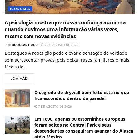
ECONOMIA
A psicologia mostra que nossa confiança aumenta
quando ouvimos uma informação várias vezes,
mesmo sem novas evidências
POR
DOUGLAS HUGO
7 DE AGOSTO DE 2026
Destaques A repetição pode elevar a sensação de verdade
sem acrescentar provas, pois deixa frases familiares e mais
fáceis de...
LEIA MAIS
O segredo do drywall bem feito está no que
fica escondido dentro da parede!
7 DE AGOSTO DE 2026
Em 1890, apenas 80 estorninhos europeus
foram soltos no Central Park e seus
descendentes conseguiram avançar do Alasca
até o México