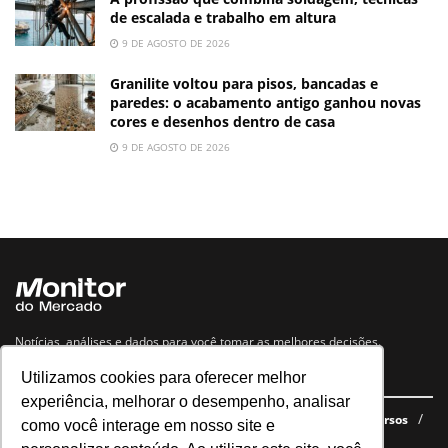
de escalada e trabalho em altura
9 DE AGOSTO DE 2026
Granilite voltou para pisos, bancadas e
paredes: o acabamento antigo ganhou novas
cores e desenhos dentro de casa
9 DE AGOSTO DE 2026
Notícias, análises e dados para você tomar as melhores decisões.
Utilizamos cookies para oferecer melhor
Navegue no site
experiência, melhorar o desempenho, analisar
Últimas notícias
Quem somos
E-books gratuitos
Cursos
como você interage em nosso site e
Política de privacidade