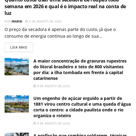
semana em 2026 e qual é o impacto real na conta de
luz
POR
INGRID
9 DE AGOSTO DE 2026
O preço da secadora é apenas parte do custo, já que o
consumo de energia continua ao longo de sua...
LEIA MAIS
A maior concentração de gravuras rupestres
do litoral brasileiro e teto de 800 visitantes
por dia: a ilha tombada em frente à capital
catarinense
9 DE AGOSTO DE 2026
Um engenho de açúcar erguido a partir de
1881 virou centro cultural e uma queda d’água
corta o centro: a cidade paulista onde o rio
organiza o roteiro
9 DE AGOSTO DE 2026
A profissão que combina soldagem, técnicas