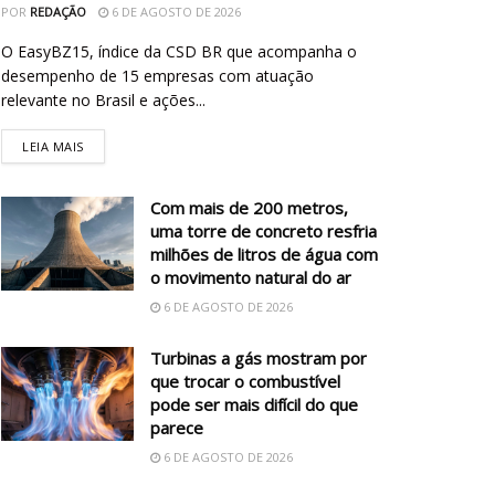
POR
REDAÇÃO
6 DE AGOSTO DE 2026
O EasyBZ15, índice da CSD BR que acompanha o
desempenho de 15 empresas com atuação
relevante no Brasil e ações...
LEIA MAIS
Com mais de 200 metros,
uma torre de concreto resfria
milhões de litros de água com
o movimento natural do ar
6 DE AGOSTO DE 2026
Turbinas a gás mostram por
que trocar o combustível
pode ser mais difícil do que
parece
6 DE AGOSTO DE 2026