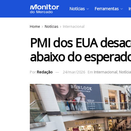
Notícias
Ferramentas
I
Home
Notícias
Internacional
PMI dos EUA desace
abaixo do esperad
Por
Redação
24/mar/2026
Em
Internacional
,
Notíci