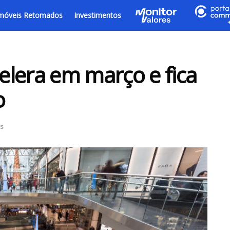
móveis Retomados
Investimentos
lera em março e fica
o
as