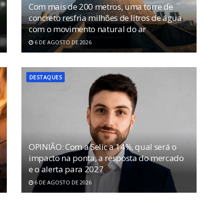
Com mais de 200 metros, uma torre de
concreto resfria milhões de litros de água
com o movimento natural do ar
6 DE AGOSTO DE 2026
DESTAQUES
OPINIÃO: Com a Selic a 14%, qual será o
impacto na ponta, a resposta do mercado
e o alerta para 2027
6 DE AGOSTO DE 2026