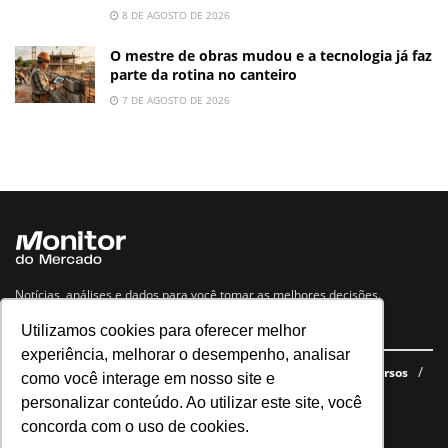
8 DE AGOSTO DE 2026
O mestre de obras mudou e a tecnologia já faz
parte da rotina no canteiro
7 DE AGOSTO DE 2026
Notícias, análises e dados para você tomar as melhores decisões.
Utilizamos cookies para oferecer melhor
Navegue no site
experiência, melhorar o desempenho, analisar
Últimas notícias
Quem somos
E-books gratuitos
Cursos
como você interage em nosso site e
Política de privacidade
personalizar conteúdo. Ao utilizar este site, você
concorda com o uso de cookies.