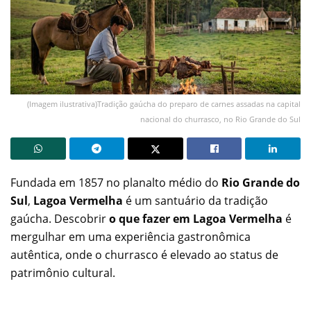
(Imagem ilustrativa)Tradição gaúcha do preparo de carnes assadas na capital
nacional do churrasco, no Rio Grande do Sul
Fundada em 1857 no planalto médio do
Rio Grande do
Sul
,
Lagoa Vermelha
é um santuário da tradição
gaúcha. Descobrir
o que fazer em Lagoa Vermelha
é
mergulhar em uma experiência gastronômica
autêntica, onde o churrasco é elevado ao status de
patrimônio cultural.