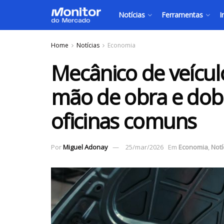
Notícias
Ferramentas
I
Home
Notícias
Economia
Mecânico de veículo
mão de obra e dob
oficinas comuns
Por
Miguel Adonay
25/mar/2026
Em
Economia
,
Notí