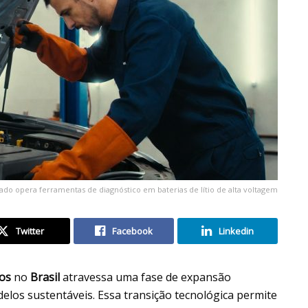
ado opera ferramentas de diagnóstico em baterias de lítio de alta voltagem
Twitter
Facebook
Linkedin
cos
no
Brasil
atravessa uma fase de expansão
elos sustentáveis. Essa transição tecnológica permite