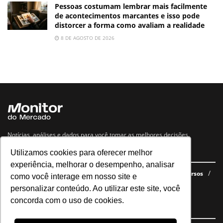
Pessoas costumam lembrar mais facilmente
de acontecimentos marcantes e isso pode
distorcer a forma como avaliam a realidade
8 DE AGOSTO DE 2026
Notícias, análises e dados para você tomar as melhores decisões.
Utilizamos cookies para oferecer melhor
Navegue no site
experiência, melhorar o desempenho, analisar
Últimas notícias
Quem somos
E-books gratuitos
Cursos
como você interage em nosso site e
Política de privacidade
personalizar conteúdo. Ao utilizar este site, você
concorda com o uso de cookies.
Siga nossas redes