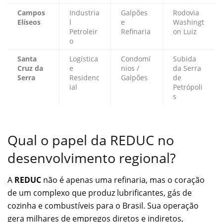
Campos
Industria
Galpões
Rodovia
Elíseos
l
e
Washingt
Petroleir
Refinaria
on Luiz
o
Santa
Logística
Condomí
Subida
Cruz da
e
nios /
da Serra
Serra
Residenc
Galpões
de
ial
Petrópoli
s
Qual o papel da REDUC no
desenvolvimento regional?
A
REDUC
não é apenas uma refinaria, mas o coração
de um complexo que produz lubrificantes, gás de
cozinha e combustíveis para o Brasil. Sua operação
gera milhares de empregos diretos e indiretos,