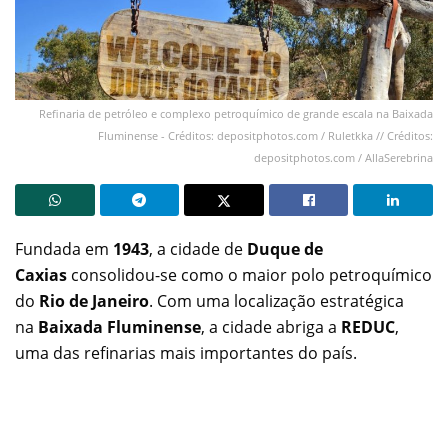
Refinaria de petróleo e complexo petroquímico de grande escala na Baixada
Fluminense - Créditos: depositphotos.com / Ruletkka // Créditos:
depositphotos.com / AllaSerebrina
Fundada em
1943
, a cidade de
Duque de
Caxias
consolidou-se como o maior polo petroquímico
do
Rio de Janeiro
. Com uma localização estratégica
na
Baixada Fluminense
, a cidade abriga a
REDUC
,
uma das refinarias mais importantes do país.