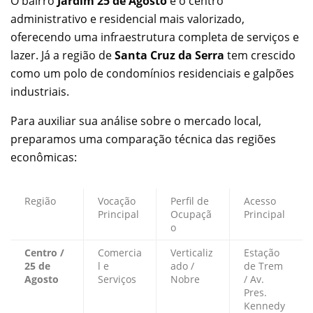
O bairro
Jardim 25 de Agosto
é o centro
administrativo e residencial mais valorizado,
oferecendo uma infraestrutura completa de serviços e
lazer. Já a região de
Santa Cruz da Serra
tem crescido
como um polo de condomínios residenciais e galpões
industriais.
Para auxiliar sua análise sobre o mercado local,
preparamos uma comparação técnica das regiões
econômicas:
Região
Vocação
Perfil de
Acesso
Principal
Ocupaçã
Principal
o
Centro /
Comercia
Verticaliz
Estação
25 de
l e
ado /
de Trem
Agosto
Serviços
Nobre
/ Av.
Pres.
Kennedy