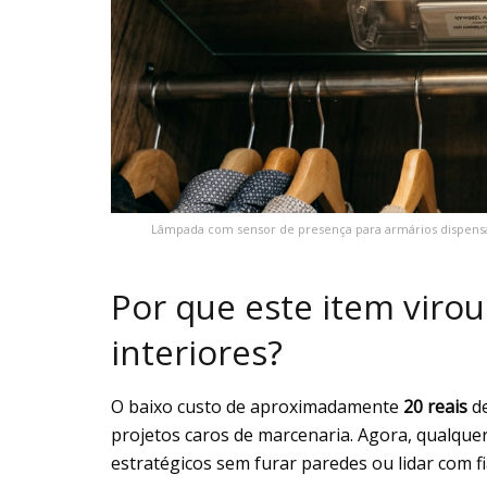
Lâmpada com sensor de presença para armários dispensa r
Por que este item viro
interiores?
O baixo custo de aproximadamente
20 reais
de
projetos caros de marcenaria. Agora, qualque
estratégicos sem furar paredes ou lidar com f