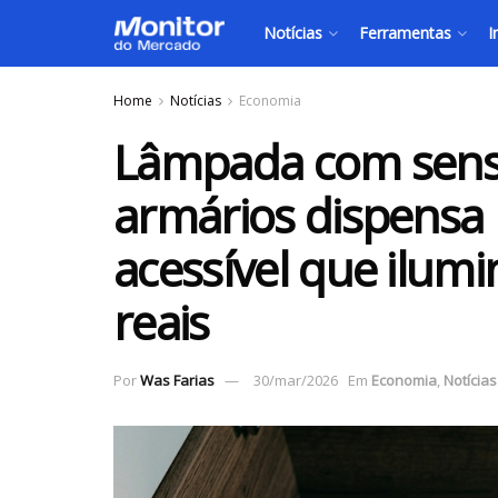
Notícias
Ferramentas
I
Home
Notícias
Economia
Lâmpada com senso
armários dispensa 
acessível que ilumi
reais
Por
Was Farias
30/mar/2026
Em
Economia
,
Notícias