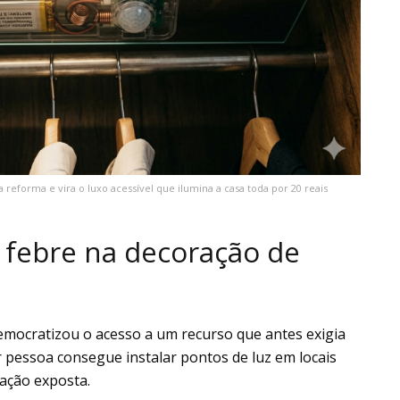
eforma e vira o luxo acessível que ilumina a casa toda por 20 reais
u febre na decoração de
mocratizou o acesso a um recurso que antes exigia
r pessoa consegue instalar pontos de luz em locais
iação exposta.