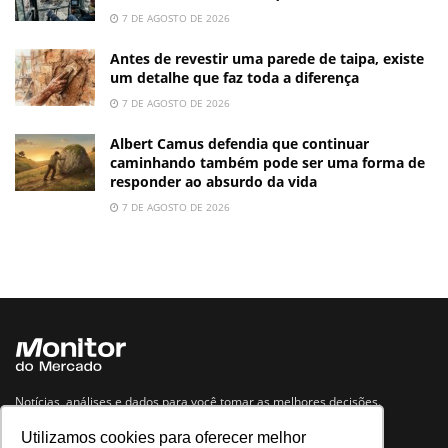
7 DE AGOSTO DE 2026
Antes de revestir uma parede de taipa, existe
um detalhe que faz toda a diferença
7 DE AGOSTO DE 2026
Albert Camus defendia que continuar
caminhando também pode ser uma forma de
responder ao absurdo da vida
7 DE AGOSTO DE 2026
Notícias, análises e dados para você tomar as melhores decisões.
Utilizamos cookies para oferecer melhor
Navegue no site