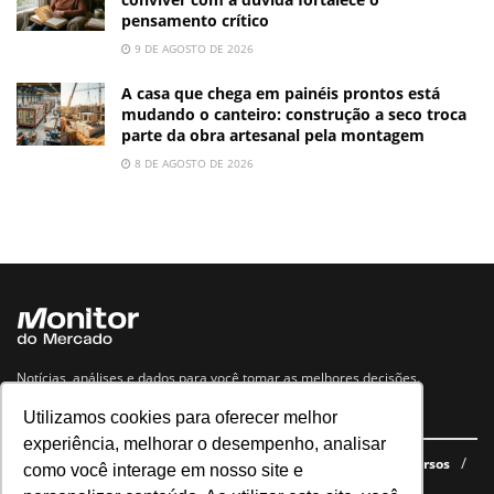
pensamento crítico
9 DE AGOSTO DE 2026
A casa que chega em painéis prontos está
mudando o canteiro: construção a seco troca
parte da obra artesanal pela montagem
8 DE AGOSTO DE 2026
Notícias, análises e dados para você tomar as melhores decisões.
Utilizamos cookies para oferecer melhor
Navegue no site
experiência, melhorar o desempenho, analisar
Últimas notícias
Quem somos
E-books gratuitos
Cursos
como você interage em nosso site e
Política de privacidade