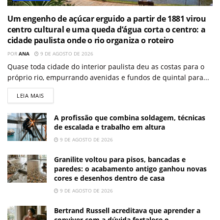
Um engenho de açúcar erguido a partir de 1881 virou
centro cultural e uma queda d’água corta o centro: a
cidade paulista onde o rio organiza o roteiro
POR
ANA
9 DE AGOSTO DE 2026
Quase toda cidade do interior paulista deu as costas para o
próprio rio, empurrando avenidas e fundos de quintal para...
LEIA MAIS
A profissão que combina soldagem, técnicas
de escalada e trabalho em altura
9 DE AGOSTO DE 2026
Granilite voltou para pisos, bancadas e
paredes: o acabamento antigo ganhou novas
cores e desenhos dentro de casa
9 DE AGOSTO DE 2026
Bertrand Russell acreditava que aprender a
conviver com a dúvida fortalece o