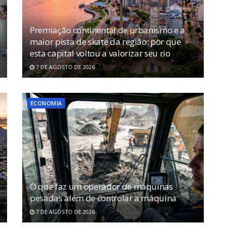
Premiação continental de urbanismo e a
maior pista de skate da região: por que
esta capital voltou a valorizar seu rio
7 DE AGOSTO DE 2026
ECONOMIA
O que faz um operador de máquinas
pesadas além de controlar a máquina
7 DE AGOSTO DE 2026