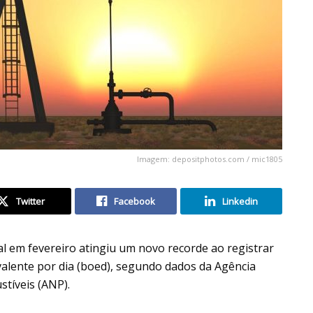
Imagem: depositphotos.com / mic1805
Twitter
Facebook
Linkedin
al em fevereiro atingiu um novo recorde ao registrar
valente por dia (boed), segundo dados da Agência
stíveis (ANP).