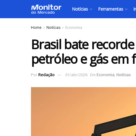
Notícias
Ferramentas
I
Home
Notícias
Economia
Brasil bate record
petróleo e gás em f
Por
Redação
01/abr/2026
Em
Economia
,
Notícias