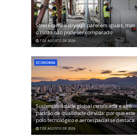
Steel Frame e drywall parecem iguais, mas
o custo não pode ser comparado
7 DE AGOSTO DE 2026
ECONOMIA
Sustentabilidade global certificada e alto
padrão de qualidade de vida: por que este
polo tecnológico e aeroespacial se destaca
7 DE AGOSTO DE 2026