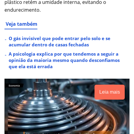
plástico retém a umidade interna, evitando o
endurecimento.
Veja também
O gás invisível que pode entrar pelo solo e se
acumular dentro de casas fechadas
A psicologia explica por que tendemos a seguir a
opinião da maioria mesmo quando desconfiamos
que ela está errada
Leia mais