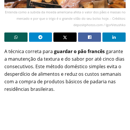
Entenda como a subida da moeda americana afeta o valor dos pães e massas no
mercado e por que o trigo é o grande vilão do seu bolso hoje. - Créditos:
depositphotos.com / IgorVetushko
A técnica correta para
guardar o pão francês
garante
a manutenção da textura e do sabor por até cinco dias
consecutivos. Este método doméstico simples evita o
desperdício de alimentos e reduz os custos semanais
com a compra de produtos básicos de padaria nas
residências brasileiras.