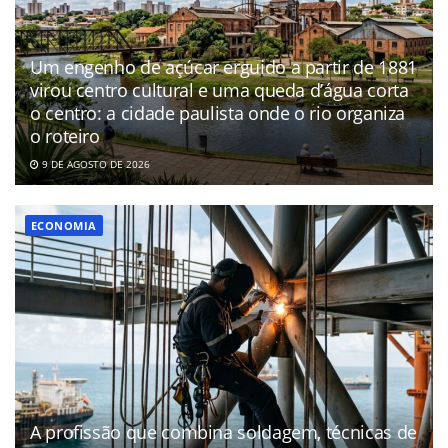
Um engenho de açúcar erguido a partir de 1881
virou centro cultural e uma queda d’água corta
o centro: a cidade paulista onde o rio organiza
o roteiro
9 DE AGOSTO DE 2026
ECONOMIA
A profissão que combina soldagem, técnicas de