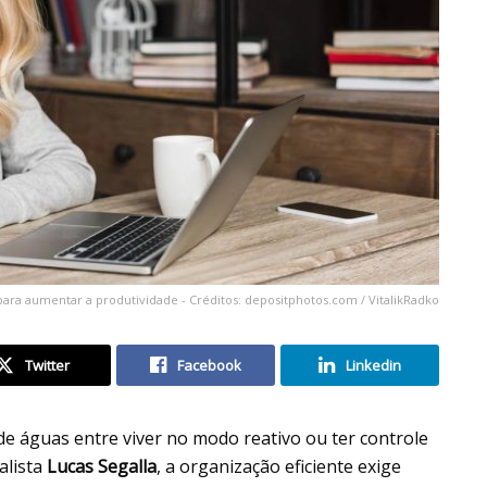
ra aumentar a produtividade - Créditos: depositphotos.com / VitalikRadko
Twitter
Facebook
Linkedin
 de águas entre viver no modo reativo ou ter controle
alista
Lucas Segalla
, a organização eficiente exige