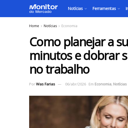
Notícias
Ferramentas
I
Home
Notícias
Economia
Como planejar a s
minutos e dobrar s
no trabalho
Por
Was Farias
06/abr/2026
Em
Economia
,
Notícias