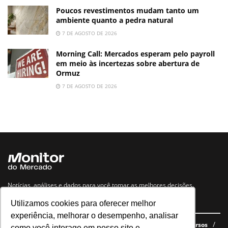
Poucos revestimentos mudam tanto um
ambiente quanto a pedra natural
7 DE AGOSTO DE 2026
Morning Call: Mercados esperam pelo payroll
em meio às incertezas sobre abertura de
Ormuz
7 DE AGOSTO DE 2026
Notícias, análises e dados para você tomar as melhores decisões.
Utilizamos cookies para oferecer melhor
Navegue no site
experiência, melhorar o desempenho, analisar
Últimas notícias
Quem somos
E-books gratuitos
Cursos
como você interage em nosso site e