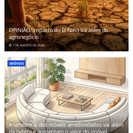
OPINIÃO: Impacto do El Niño vai além do
agronegócio
7 DE AGOSTO DE 2026
IMÓVEIS
A tendência dos móveis arredondados vai além
da beleza e aumentam o valor do imóvel