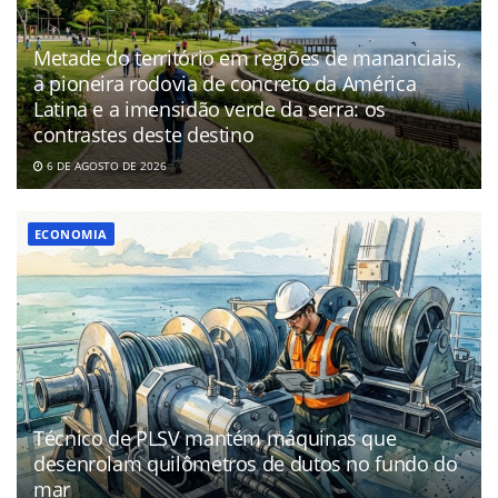
Metade do território em regiões de mananciais,
a pioneira rodovia de concreto da América
Latina e a imensidão verde da serra: os
contrastes deste destino
6 DE AGOSTO DE 2026
ECONOMIA
Técnico de PLSV mantém máquinas que
desenrolam quilômetros de dutos no fundo do
mar